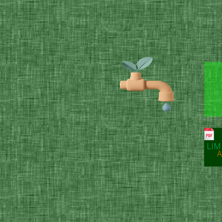
LIM
A