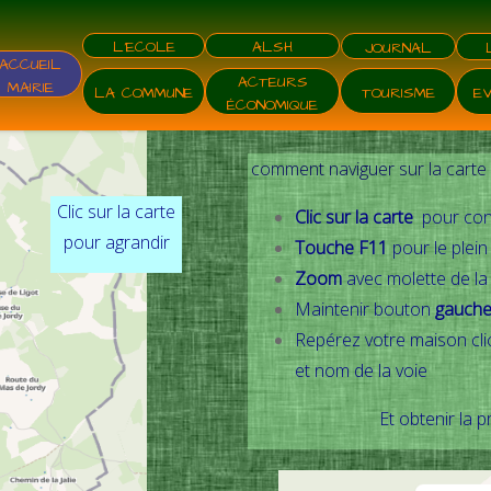
L'ECOLE
ALSH
JOURNAL
ACCUEIL
ACTEURS
MAIRIE
TOURISME
LA COMMUNE
E
ÉCONOMIQUE
comment naviguer sur la carte 
Clic sur la carte
Clic sur la carte
pour con
pour agrandir
Touche F11
pour le plein
Zoom
avec molette de la
Maintenir bouton
gauch
Repérez votre maison cli
et nom de la voie
Et obtenir la 