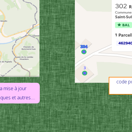
code p
la mise à jour
ues et autres.....