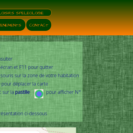
LOISIRS SPELEOLOGIE
VENEMENTS
CONTACT
:
sulter
 écran et F11 pour quitter
 souris sur la zone de votre habitation
e
pour déplacer la carte
c sur la
pastille
pour afficher
N°
présentation ci-dessous