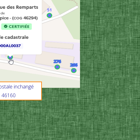
ostale inchangé
46160