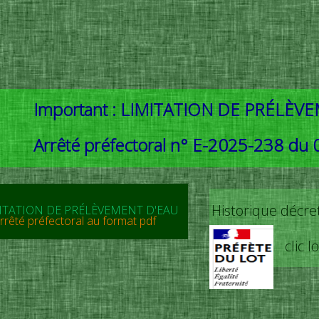
Important : LIMITATION DE PRÉLÈV
Arrêté préfectoral n° E-2025-238 du 
Historique décret
ITATION DE PRÉLÈVEMENT D'EAU
rrêté préfectoral au format pdf
clic 