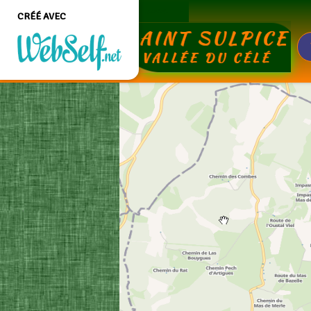
JOURNAL
P
CRÉÉ AVEC
Créer un site web de
qualité professionnelle
et personnalisable sans
aucune connaissance en
programmation
COMMENCEZ