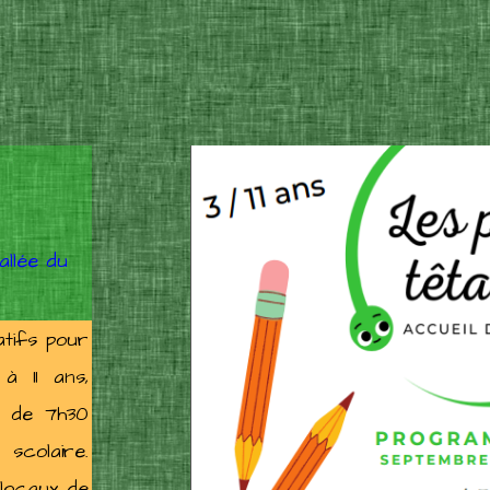
allée du
ns
atifs pour
à 11 ans,
i de 7h30
scolaire.
 locaux de