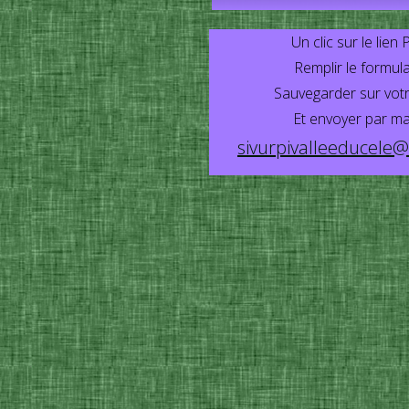
Un clic sur le lien
Remplir le formula
Sauvegarder sur votr
Et envoyer par mai
sivurpivalleeducele@