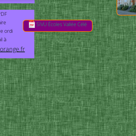
 PDF
ire
SIVU Écoles Vallée Célé
e ordi
l à
orange.fr