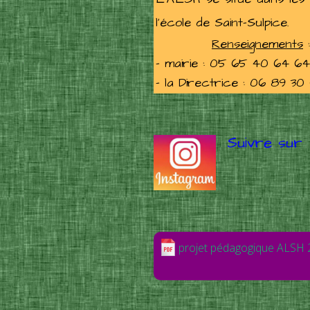
l'école de Saint-Sulpice.
Renseignements
:
- mairie : 05 65 40 64 64
- la Directrice : 06 89 30 
Suivre sur
projet pédagogique ALSH