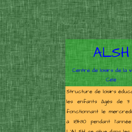
ALSH
Centre de loisirs de la v
Célé
Enfants de 3 / 11 a
Structure de
loisirs éduc
les enfants âgés de 3 
fonctionnant le mercred
à 18h30 pendant l'année 
L'ALSH se situe dans les