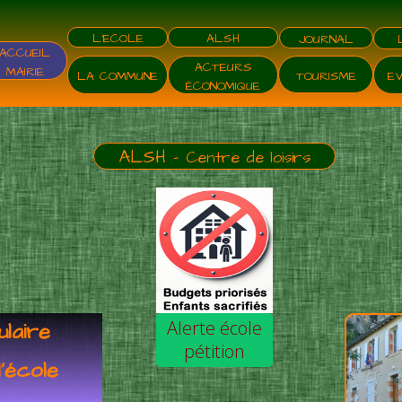
L'ECOLE
ALSH
JOURNAL
ACCUEIL
ACTEURS
MAIRIE
TOURISME
LA COMMUNE
E
ÉCONOMIQUE
ALSH -
Centre de loisirs
Alerte école
laire
pétition
l'école