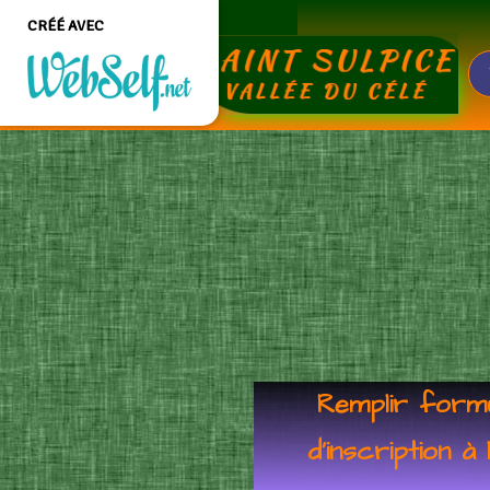
JOURNAL
P
CRÉÉ AVEC
Créer un site web de
qualité professionnelle
et personnalisable sans
aucune connaissance en
programmation
COMMENCEZ
Remplir formu
d'inscription à 